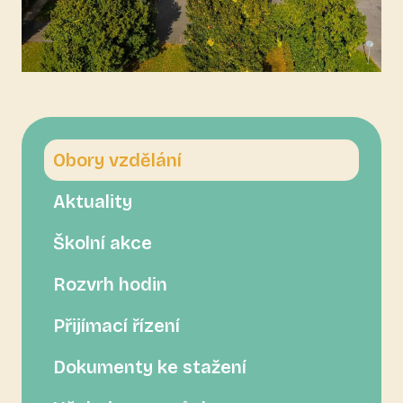
Sidebar
Obory vzdělání
Aktuality
Školní akce
Rozvrh hodin
Přijímací řízení
Dokumenty ke stažení