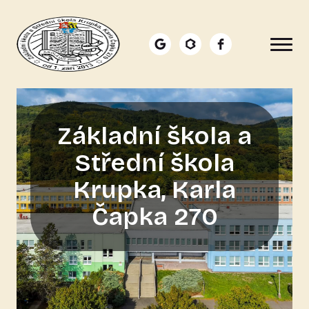
Přejít k hlavnímu obsahu
Main navigation
Základní škola a
Střední škola
Krupka, Karla
Čapka 270