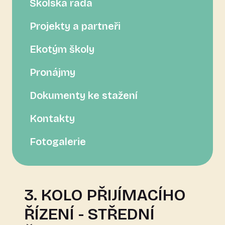
Školská rada
Projekty a partneři
Ekotým školy
Pronájmy
Dokumenty ke stažení
Kontakty
Fotogalerie
3. KOLO PŘIJÍMACÍHO
ŘÍZENÍ - STŘEDNÍ