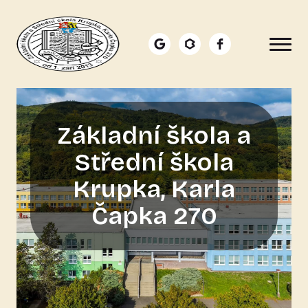
Přejít k hlavnímu obsahu
Main navigation
Základní škola a
Střední škola
Krupka, Karla
Čapka 270