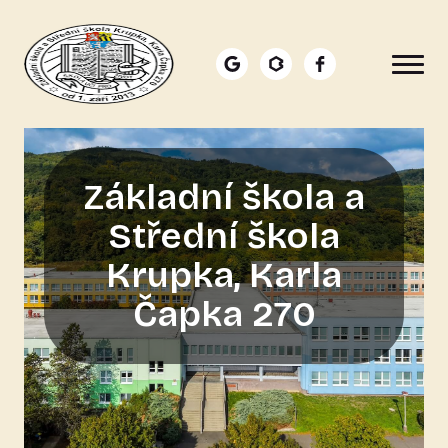
Přejít k hlavnímu obsahu
Main navigation
Základní škola a
Střední škola
Krupka, Karla
Čapka 270